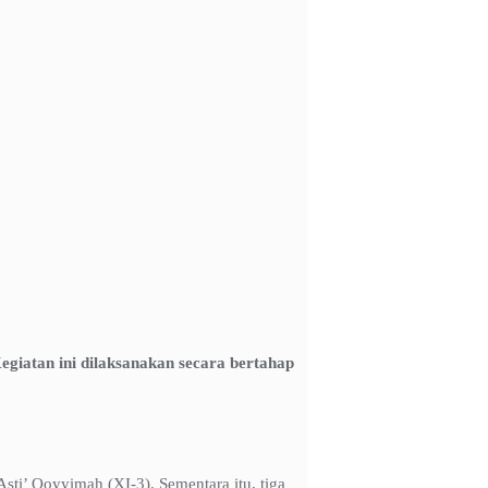
iatan ini dilaksanakan secara bertahap
Asti’ Qoyyimah (XI-3). Sementara itu, tiga