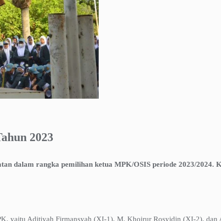
Tahun 2023
n dalam rangka pemilihan ketua MPK/OSIS periode 2023/2024. Keg
MPK, yaitu Aditiyah Firmansyah (XI-1), M. Khoirur Rosyidin (XI-2), dan 