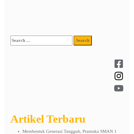
Navigasi
Dari Tarian hingga Sushi: SMAN 1 Sidayu Gelar Bunka Shoukai
pos
Mengenal Budaya Jepang
Sportivitas dan Semangat Juang Antarkan Tim Futsal SMANSI
Raih Juara 2 FUCOS BASTIS 2025
Artikel Terbaru
Membentuk Generasi Tangguh, Pramuka SMAN 1