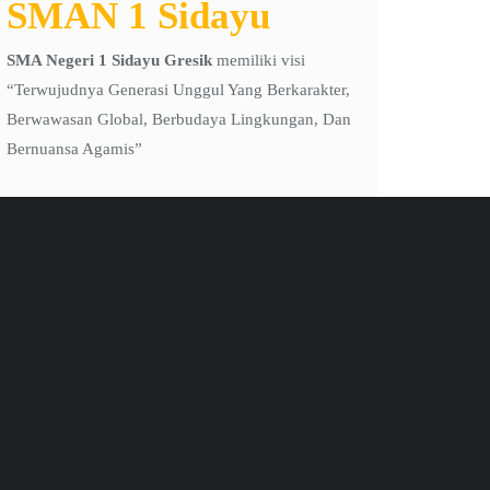
SMAN 1 Sidayu
SMA Negeri 1 Sidayu Gresik
memiliki visi
“Terwujudnya Generasi Unggul Yang Berkarakter,
Berwawasan Global, Berbudaya Lingkungan, Dan
Bernuansa Agamis”